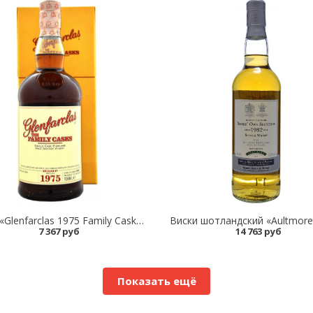
Виски «Glenfarclas 1975 Family Casks»
Виски шотландский «Aultmore
7 367 руб
14 763 руб
Показать ещё