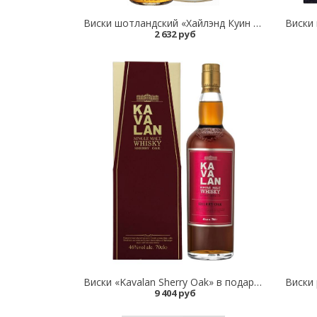
Виски шотландский «Хайлэнд Куин Меджисти Классик 3 года односолодовый шотландский виски Хайлэнд Куин Скотч Виски Кампани в подарочной упаковке Highland Queen Majesty Classic 3 years old single malt scotch whisky Highland Queen Scotch Whisky Company in gif
2 632 руб
Виски «Kavalan Sherry Oak» в подарочной упаковке
9 404 руб