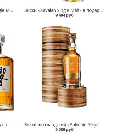
Виски ирландский «Teeling Single Malt Irish Whiskey 13 Years Revival Calvados» в подарочной упаковке
Виски «Kavalan Single Malt» в подарочной упаковке
9 404 руб
Виски «Hibiki Japanese Harmony» в подарочной упаковке
Виски шотландский «Balvenie 50 years old» в подарочной упаковке
5 030 руб