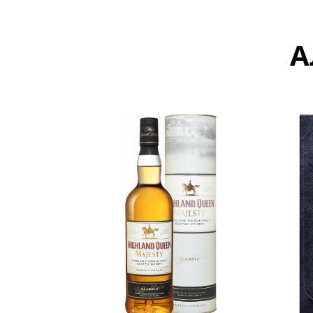
Более 8 тыс
А