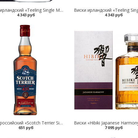
Виски ирландский «Teeling Single Malt Irish Whiskey 24 Years» в подарочной упаковке
4 343 руб
4 343 руб
Виски российский «Scotch Terrier Single Cask»
651 руб
7 095 руб