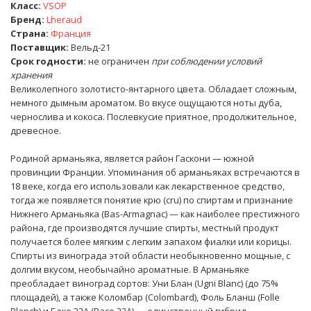
Класс:
VSOP
Бренд:
Lheraud
Страна:
Франция
Поставщик:
Вельд-21
Срок годности:
не ограничен
при соблюдении условий
хранения
Великолепного золотисто-янтарного цвета. Обладает сложным,
немного дымным ароматом. Во вкусе ощущаются ноты дуба,
чернослива и кокоса. Послевкусие приятное, продолжительное,
древесное.
Родиной арманьяка, является район Гаскони — южной
провинции Франции. Упоминания об арманьяках встречаются в
18 веке, когда его использовали как лекарственное средство,
тогда же появляется понятие крю (cru) по спиртам и признание
Нижнего Арманьяка (Bas-Armagnac) — как наиболее престижного
района, где производятся лучшие спирты, местный продукт
получается более мягким с легким запахом фиалки или корицы.
Спирты из винограда этой области необыкновенно мощные, с
долгим вкусом, необычайно ароматные. В Арманьяке
преобладает виноград сортов: Уни Блан (Ugni Blanc) (до 75%
площадей), а также Коломбар (Colombard), Фоль Бланш (Folle
Blanch) и Бако 22А (Васо 22А) — единственный гибрид,