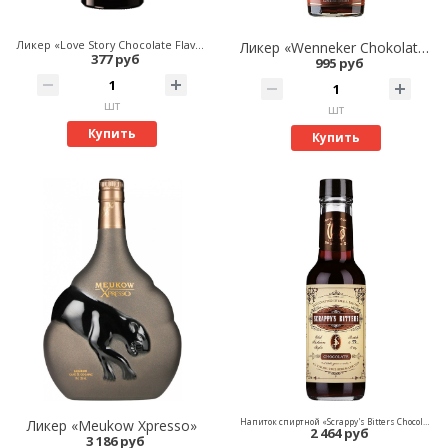
Ликер «Love Story Chocolate Flavour»
Ликер «Wenneker Chokolate»
377 руб
995 руб
шт
шт
Купить
Купить
Ликер «Meukow Xpresso»
Напиток спиртной «Scrappy's Bitters Chocolate»
2 464 руб
3 186 руб