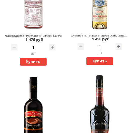
Ликер Sazerac, "Peychaud's" Bitters, 148 мл
Аперитив «Lillet Blanc» (Лилле Блан), цены. Купить «Lillet Blanc»
1 450 руб
1 476 руб
шт
шт
Купить
Купить