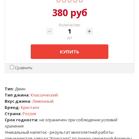
380 руб
Количество
шт
КУПИТЬ
Сравнить
Тип:
Джин
Тип джина:
Классический
Вкус джина:
Лимонный
Бренд:
Кристалл
Страна:
Россия
Срок годности:
не ограничен
при соблюдении условий
хранения
Уникальный напиток - результат многолетней работы
специалистов завода "Кристалл" по поиску секретной формулы