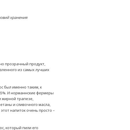
ловий хранения
но прозрачный продукт,
овленного из самых лучших
ос был именно таким, к
 65%. И норманнские фермеры
и жирной трапезе,
етаны и сливочного масла,
этот напиток очень просто –
ос, который пили его