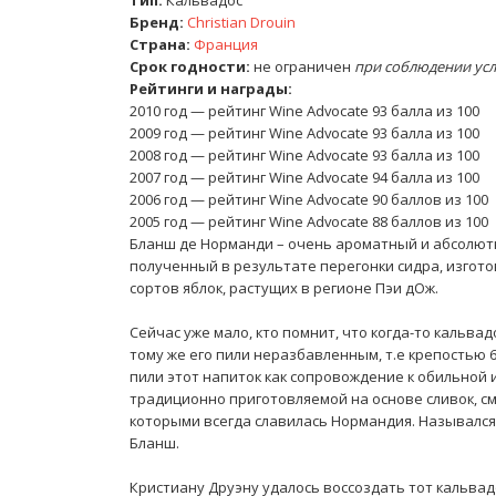
Бренд:
Christian Drouin
Страна:
Франция
Срок годности:
не ограничен
при соблюдении ус
Рейтинги и награды:
2010 год — рейтинг
Wine Advocate
93 балла из 100
2009 год — рейтинг
Wine Advocate
93 балла из 100
2008 год — рейтинг
Wine Advocate
93 балла из 100
2007 год — рейтинг
Wine Advocate
94 балла из 100
2006 год — рейтинг
Wine Advocate
90 баллов из 100
2005 год — рейтинг
Wine Advocate
88 баллов из 100
Бланш де Норманди – очень ароматный и абсолют
полученный в результате перегонки сидра, изгот
сортов яблок, растущих в регионе Пэи дОж.
Сейчас уже мало, кто помнит, что когда-то кальвад
тому же его пили неразбавленным, т.е крепостью
пили этот напиток как сопровождение к обильной 
традиционно приготовляемой на основе сливок, см
которыми всегда славилась Нормандия. Назывался 
Бланш.
Кристиану Друэну удалось воссоздать тот кальвад