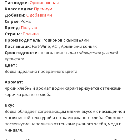
Тип водки:
Оригинальная
Класс водки:
Премиум
Добавки:
С добавками
Сырье:
Рожь
Бренд:
Полугар
Страна:
Польша
Производитель:
Родионов с сыновьями
Поставщик:
Fort-Wine
,
АСТ
,
Армянский коньяк
Срок годности:
не ограничен
при соблюдении условий
хранения
Цвет:
Водка идеально прозрачного цвета.
Аромат:
Яркий хлебный аромат водки характеризуется оттенками
корочки ржаного хлеба.
Вкус:
Водка обладает согревающим мягким вкусом с насыщенной
маслянистой текстурой и нотками ржаного хлеба. Сложное
послевкусие наполнено оттенками ржаного хлеба, меда и
миндаля.