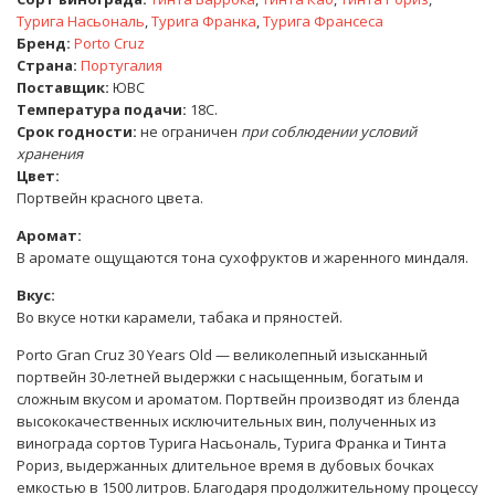
Турига Насьональ
,
Турига Франка
,
Турига Франсеса
Бренд:
Porto Cruz
Страна:
Португалия
Поставщик:
ЮВС
Температура подачи:
18C.
Срок годности:
не ограничен
при соблюдении условий
хранения
Цвет:
Портвейн красного цвета.
Аромат:
В аромате ощущаются тона сухофруктов и жаренного миндаля.
Вкус:
Во вкусе нотки карамели, табака и пряностей.
Porto Gran Cruz 30 Years Old — великолепный изысканный
портвейн 30-летней выдержки с насыщенным, богатым и
сложным вкусом и ароматом. Портвейн производят из бленда
высококачественных исключительных вин, полученных из
винограда сортов Турига Насьональ, Турига Франка и Тинта
Рориз, выдержанных длительное время в дубовых бочках
емкостью в 1500 литров. Благодаря продолжительному процессу