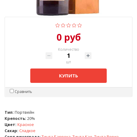
0 руб
Количество
шт
КУПИТЬ
Сравнить
Тип:
Портвейн
Крепость:
20%
Цвет:
Красное
Сахар:
Сладкое
Сорт винограда:
Тинта Баррока
,
Тинта Као
,
Тинта Рориз
,