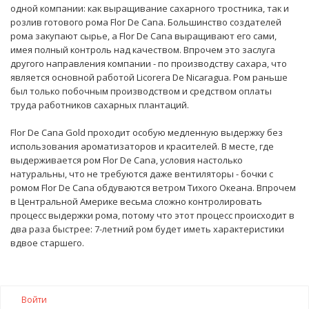
одной компании: как выращивание сахарного тростника, так и
розлив готового рома Flor De Cana. Большинство создателей
рома закупают сырье, а Flor De Cana выращивают его сами,
имея полный контроль над качеством. Впрочем это заслуга
другого направления компании - по производству сахара, что
является основной работой Licorera De Nicaragua. Ром раньше
был только побочным производством и средством оплаты
труда работников сахарных плантаций.
Flor De Cana Gold проходит особую медленную выдержку без
использования ароматизаторов и красителей. В месте, где
выдерживается ром Flor De Cana, условия настолько
натуральны, что не требуются даже вентиляторы - бочки с
ромом Flor De Cana обдуваются ветром Тихого Океана. Впрочем
в Центральной Америке весьма сложно контролировать
процесс выдержки рома, потому что этот процесс происходит в
два раза быстрее: 7-летний ром будет иметь характеристики
вдвое старшего.
Войти
© 2021 Алкогольная продукция.