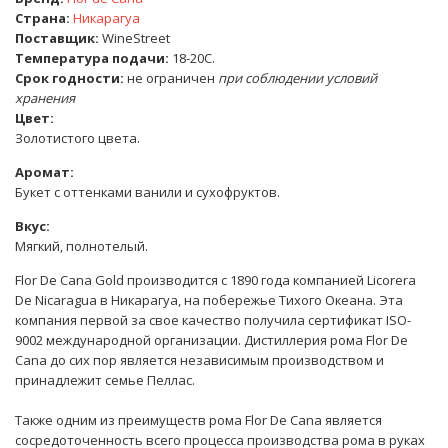
Страна:
Никарагуа
Поставщик:
WineStreet
Температура подачи:
18-20С.
Срок годности:
не ограничен
при соблюдении условий
хранения
Цвет:
Золотистого цвета.
Аромат:
Букет с оттенками ванили и сухофруктов.
Вкус:
Мягкий, полнотелый.
Flor De Cana Gold производится с 1890 года компанией Licorera
De Nicaragua в Никарагуа, на побережье Тихого Океана. Эта
компания первой за свое качество получила сертификат ISO-
9002 международной организации. Дистиллерия рома Flor De
Cana до сих пор является независимым производством и
принадлежит семье Пеллас.
Также одним из преимуществ рома Flor De Cana является
сосредоточенность всего процесса производства рома в руках