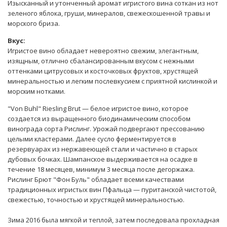
Изысканный и утонченный аромат игристого вина соткан из нот
зеленого яблока, груши, минералов, свежескошенной травы и
морского бриза.
Вкус:
Игристое вино обладает невероятно свежим, элегантным,
изящным, отлично сбалансированным вкусом с нежными
оттенками цитрусовых и косточковых фруктов, хрустящей
минеральностью и легким послевкусием с приятной кислинкой и
морским нотками.
"Von Buhl" Riesling Brut — белое игристое вино, которое
создается из выращенного биодинамическим способом
винограда сорта Рислинг. Урожай подвергают прессованию
целыми кластерами. Далее сусло ферментируется в
резервуарах из нержавеющей стали и частично в старых
дубовых бочках. Шампанское выдерживается на осадке в
течение 18 месяцев, минимум 3 месяца после дегоржажа.
Рислинг Брют "Фон Буль" обладает всеми качествами
традиционных игристых вин Пфальца — пуританской чистотой,
свежестью, точностью и хрустящей минеральностью.
Зима 2016 была мягкой и теплой, затем последовала прохладная