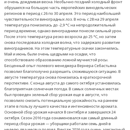
и очень дождливая весна. Необычно поздний холодный фронт
обрушился на большую часть европейских винодельческих
регионов в период с 26 по 30 апреля. Это период наибольшей
чувствительности виноградных лоз. В ночь с 28 на 29 апреля
температура понизилась до -2,9 °C на непродолжительный
период времени, однако виноградники понесли сильный урон.
После этого температура резко возросла до 25 °С, но затем
снова последовала холодная волна, что задержало развитие
виноградников. На этом температурные скачки закончились.
Май и июнь были очень щедрыми на осадки, что
способствовало образованию ложной мучнистой росы.
Бесценный опыт полевого менеджера Вернера Себастьяна
позволил благополучно разрешить сложившуюся ситуацию. В
августе температура снова понизилась в краткосрочной
перспективе. С конца августа до самого октября установилась
благоприятная солнечная погода. В самых солнечных местах
был проведен зеленый сбор урожая еще в августе, что
позволило снизить потенциальную урожайность на раннем
этапе в пользу лучшего качества и интенсивности аромата.
Основной сбор урожая начался 8 сентября и завершился 24
октября. Сезон 2016 года ознаменовался как самый длинный
период сбора урожая — уборщики работали семь дней в
неделю два месяца подряд. Винтаж 2016 года очень элегантный