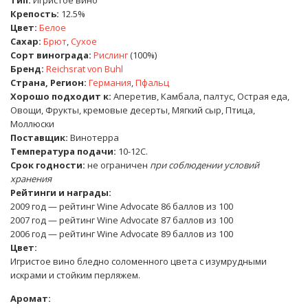
Крепость:
12.5%
Цвет:
Белое
Сахар:
Брют
,
Сухое
Сорт винограда:
Рислинг
(100%)
Бренд:
Reichsrat von Buhl
Страна, Регион:
Германия
,
Пфальц
Хорошо подходит к:
Аперетив
,
Камбала, палтус
,
Острая еда
,
Овощи
,
Фрукты, кремовые десерты
,
Мягкий сыр
,
Птица
,
Моллюски
Поставщик:
Винотерра
Температура подачи:
10-12С.
Срок годности:
не ограничен
при соблюдении условий
хранения
Рейтинги и награды:
2009 год — рейтинг
Wine Advocate
86 баллов из 100
2007 год — рейтинг
Wine Advocate
87 баллов из 100
2006 год — рейтинг
Wine Advocate
89 баллов из 100
Цвет:
Игристое вино бледно соломенного цвета с изумрудными
искрами и стойким перляжем.
Аромат: